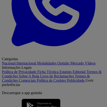
Categorias
Nacional
Internacional
Modalidades
Opinião
Mercado
Vídeos
Informações Legais
Política de Privacidade
Ficha Técnica
Estatuto Editorial
Termos &
Condições
Sobre A Bola
Livro de Reclamações
Termos &
Condições Comerciais
Política de Cookies
Publicidade
Gerir
preferências
Descarregue a
app gratuita