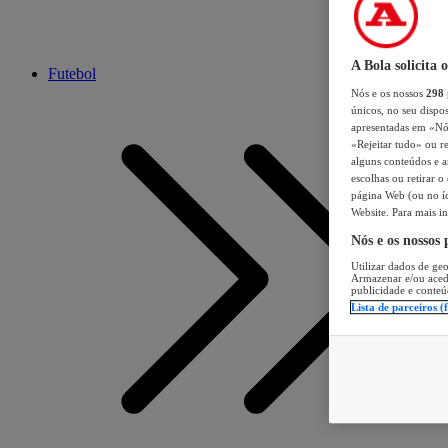
A Bola solicita 
Futebol
Nós e os nossos
298
únicos, no seu dispos
apresentadas em «Nós 
«Rejeitar tudo» ou re
alguns conteúdos e an
escolhas ou retirar 
página Web (ou no íc
Website. Para mais in
Nós e os nossos
Utilizar dados de geo
Armazenar e/ou aced
publicidade e conteú
Lista de parceiros (