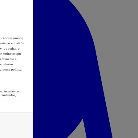
icadores únicos,
esentadas em «Nós
o» ou retirar o
s e anúncios que
sentimento a
e inferior
a nossa política
ção. Armazenar
 conteúdos,