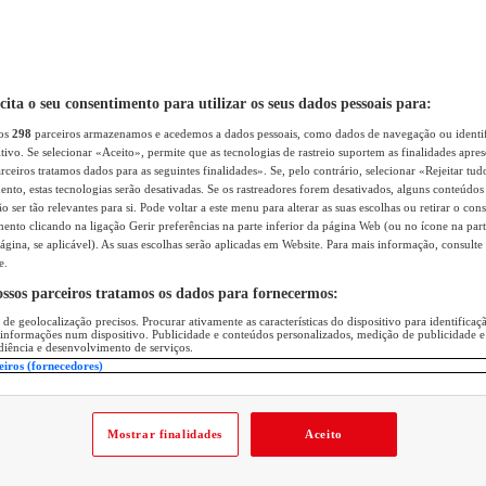
icita o seu consentimento para utilizar os seus dados pessoais para:
sos
298
parceiros armazenamos e acedemos a dados pessoais, como dados de navegação ou identif
itivo. Se selecionar «Aceito», permite que as tecnologias de rastreio suportem as finalidades apr
rceiros tratamos dados para as seguintes finalidades». Se, pelo contrário, selecionar «Rejeitar tud
ento, estas tecnologias serão desativadas. Se os rastreadores forem desativados, alguns conteúdo
 ser tão relevantes para si. Pode voltar a este menu para alterar as suas escolhas ou retirar o con
nto clicando na ligação Gerir preferências na parte inferior da página Web (ou no ícone na part
ágina, se aplicável). As suas escolhas serão aplicadas em Website. Para mais informação, consulte 
e.
ossos parceiros tratamos os dados para fornecermos:
 de geolocalização precisos. Procurar ativamente as características do dispositivo para identifica
 informações num dispositivo. Publicidade e conteúdos personalizados, medição de publicidade e
diência e desenvolvimento de serviços.
eiros (fornecedores)
Mostrar finalidades
Aceito