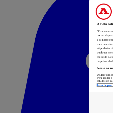
A Bola sol
Nós e os nos
no seu dispos
e os nossos pa
seu consentim
vê poderão não
qualquer mome
esquerda da p
de privacidad
Nós e os n
Utilizar dados
e/ou aceder a
estudos de au
Lista de parc