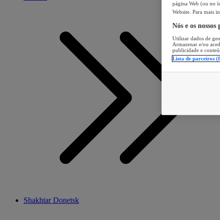
página Web (ou no íc
Website. Para mais in
Nós e os nossos
Utilizar dados de geo
Armazenar e/ou aced
publicidade e conteú
Lista de parceiros (
Shakhtar Donetsk