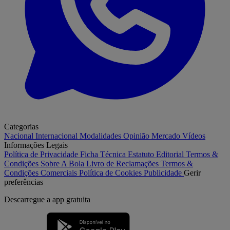
Categorias
Nacional
Internacional
Modalidades
Opinião
Mercado
Vídeos
Informações Legais
Política de Privacidade
Ficha Técnica
Estatuto Editorial
Termos &
Condições
Sobre A Bola
Livro de Reclamações
Termos &
Condições Comerciais
Política de Cookies
Publicidade
Gerir
preferências
Descarregue a
app gratuita