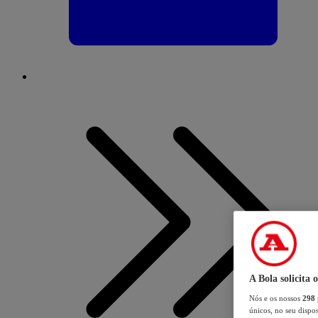
A Bola solicita 
Nós e os nossos
298
únicos, no seu dispos