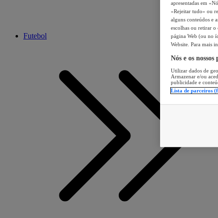
apresentadas em «Nós 
«Rejeitar tudo» ou re
alguns conteúdos e an
escolhas ou retirar 
Futebol
página Web (ou no íc
Website. Para mais in
Nós e os nossos
Utilizar dados de geo
Armazenar e/ou aced
publicidade e conteú
Lista de parceiros (