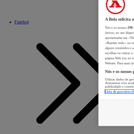
A Bola solicita 
Futebol
Nós e os nossos
298
únicos, no seu dispos
apresentadas em «Nós 
«Rejeitar tudo» ou re
alguns conteúdos e an
escolhas ou retirar 
página Web (ou no íc
Website. Para mais in
Nós e os nossos
Utilizar dados de geo
Armazenar e/ou aced
publicidade e conteú
Lista de parceiros (