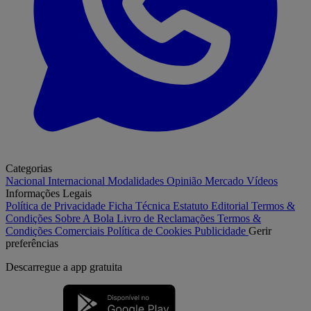
Categorias
Nacional
Internacional
Modalidades
Opinião
Mercado
Vídeos
Informações Legais
Política de Privacidade
Ficha Técnica
Estatuto Editorial
Termos &
Condições
Sobre A Bola
Livro de Reclamações
Termos &
Condições Comerciais
Política de Cookies
Publicidade
Gerir
preferências
Descarregue a
app gratuita