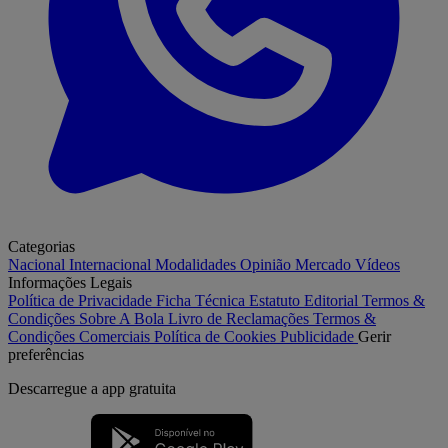
Categorias
Nacional
Internacional
Modalidades
Opinião
Mercado
Vídeos
Informações Legais
Política de Privacidade
Ficha Técnica
Estatuto Editorial
Termos &
Condições
Sobre A Bola
Livro de Reclamações
Termos &
Condições Comerciais
Política de Cookies
Publicidade
Gerir
preferências
Descarregue a
app gratuita