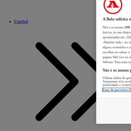
A Bola solicita 
Futebol
Nós e os nossos
298
únicos, no seu dispos
apresentadas em «Nós 
«Rejeitar tudo» ou re
alguns conteúdos e an
escolhas ou retirar 
página Web (ou no íc
Website. Para mais in
Nós e os nossos
Utilizar dados de geo
Armazenar e/ou aced
publicidade e conteú
Lista de parceiros (