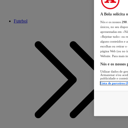
A Bola solicita 
Futebol
Nós e os nossos
298
únicos, no seu dispos
apresentadas em «Nós 
«Rejeitar tudo» ou re
alguns conteúdos e an
escolhas ou retirar 
página Web (ou no íc
Website. Para mais in
Nós e os nossos
Utilizar dados de geo
Armazenar e/ou aced
publicidade e conteú
Lista de parceiros (