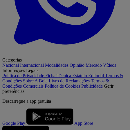
Categorias
Nacional
Internacional
Modalidades
Opinião
Mercado
Vídeos
Informações Legais
Política de Privacidade
Ficha Técnica
Estatuto Editorial
Termos &
Condições
Sobre A Bola
Livro de Reclamações
Termos &
Condições Comerciais
Política de Cookies
Publicidade
Gerir
preferências
Descarregue a
app gratuita
Google Play
App Store