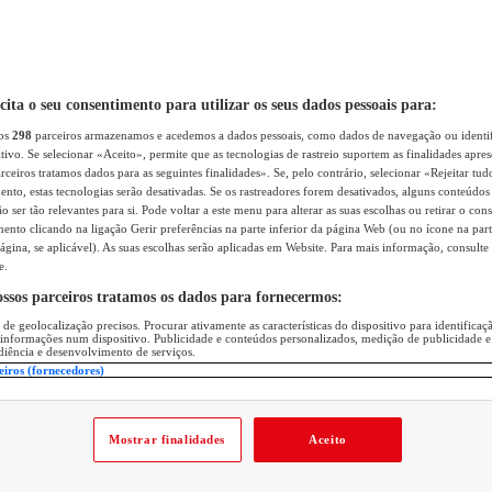
icita o seu consentimento para utilizar os seus dados pessoais para:
sos
298
parceiros armazenamos e acedemos a dados pessoais, como dados de navegação ou identif
itivo. Se selecionar «Aceito», permite que as tecnologias de rastreio suportem as finalidades apr
rceiros tratamos dados para as seguintes finalidades». Se, pelo contrário, selecionar «Rejeitar tud
ento, estas tecnologias serão desativadas. Se os rastreadores forem desativados, alguns conteúdo
 ser tão relevantes para si. Pode voltar a este menu para alterar as suas escolhas ou retirar o con
nto clicando na ligação Gerir preferências na parte inferior da página Web (ou no ícone na part
ágina, se aplicável). As suas escolhas serão aplicadas em Website. Para mais informação, consulte 
e.
ossos parceiros tratamos os dados para fornecermos:
 de geolocalização precisos. Procurar ativamente as características do dispositivo para identifica
 informações num dispositivo. Publicidade e conteúdos personalizados, medição de publicidade e
diência e desenvolvimento de serviços.
eiros (fornecedores)
Mostrar finalidades
Aceito