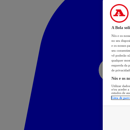
A Bola sol
Nós e os nos
no seu dispos
e os nossos pa
seu consentim
vê poderão não
qualquer mome
esquerda da p
de privacidad
Nós e os n
Utilizar dados
e/ou aceder a
estudos de au
Lista de parc