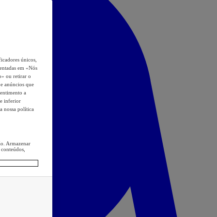
icadores únicos,
esentadas em «Nós
o» ou retirar o
s e anúncios que
sentimento a
e inferior
a nossa política
ção. Armazenar
 conteúdos,