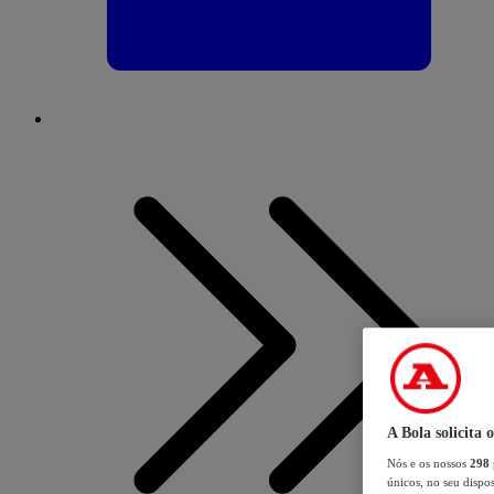
A Bola solicita 
Nós e os nossos
298
únicos, no seu dispos