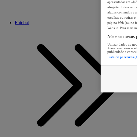
apresentadas em «Nós 
«Rejeitar tudo» ou re
alguns conteúdos e an
escolhas ou retirar 
Futebol
página Web (ou no íc
Website. Para mais in
Nós e os nossos
Utilizar dados de geo
Armazenar e/ou aced
publicidade e conteú
Lista de parceiros (