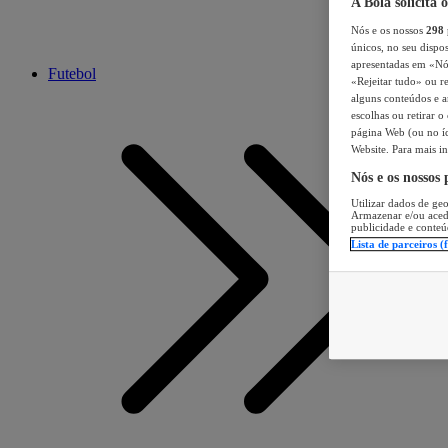
A Bola solicita 
Nós e os nossos
298
únicos, no seu dispos
apresentadas em «Nós 
Futebol
«Rejeitar tudo» ou re
alguns conteúdos e an
escolhas ou retirar 
página Web (ou no íc
Website. Para mais in
Nós e os nossos
Utilizar dados de geo
Armazenar e/ou aced
publicidade e conteú
Lista de parceiros (