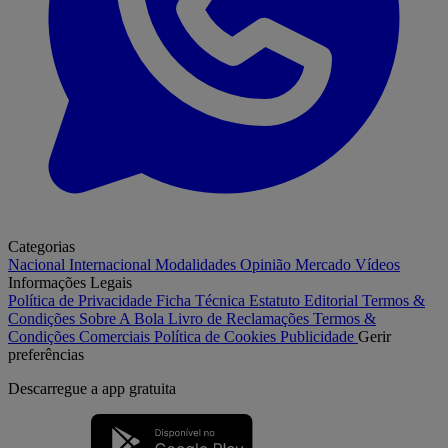
Categorias
Nacional
Internacional
Modalidades
Opinião
Mercado
Vídeos
Informações Legais
Política de Privacidade
Ficha Técnica
Estatuto Editorial
Termos &
Condições
Sobre A Bola
Livro de Reclamações
Termos &
Condições Comerciais
Política de Cookies
Publicidade
Gerir
preferências
Descarregue a
app gratuita