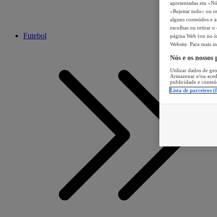
apresentadas em «Nós 
«Rejeitar tudo» ou re
alguns conteúdos e an
escolhas ou retirar 
Futebol
página Web (ou no íc
Website. Para mais in
Nós e os nossos
Utilizar dados de geo
Armazenar e/ou aced
publicidade e conteú
Lista de parceiros (