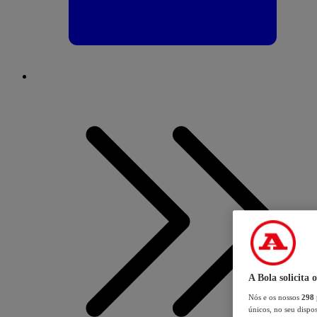
A Bola solicita 
Nós e os nossos
298
únicos, no seu dispos