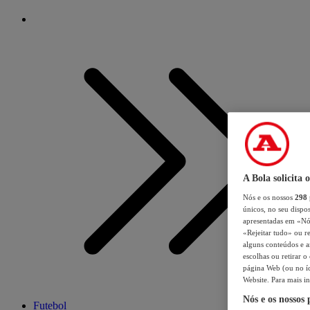
A Bola solicita 
Nós e os nossos
298
únicos, no seu dispos
apresentadas em «Nós 
«Rejeitar tudo» ou re
alguns conteúdos e an
escolhas ou retirar 
página Web (ou no íc
Website. Para mais in
Nós e os nossos
Futebol