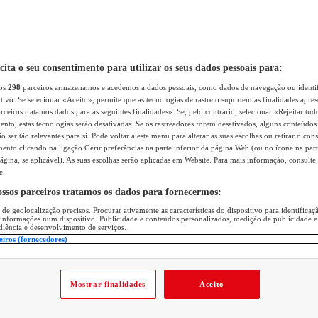
icita o seu consentimento para utilizar os seus dados pessoais para:
sos
298
parceiros armazenamos e acedemos a dados pessoais, como dados de navegação ou identif
itivo. Se selecionar «Aceito», permite que as tecnologias de rastreio suportem as finalidades apr
rceiros tratamos dados para as seguintes finalidades». Se, pelo contrário, selecionar «Rejeitar tud
ento, estas tecnologias serão desativadas. Se os rastreadores forem desativados, alguns conteúdo
 ser tão relevantes para si. Pode voltar a este menu para alterar as suas escolhas ou retirar o con
nto clicando na ligação Gerir preferências na parte inferior da página Web (ou no ícone na part
ágina, se aplicável). As suas escolhas serão aplicadas em Website. Para mais informação, consulte 
e.
ossos parceiros tratamos os dados para fornecermos:
 de geolocalização precisos. Procurar ativamente as características do dispositivo para identifica
 informações num dispositivo. Publicidade e conteúdos personalizados, medição de publicidade e
diência e desenvolvimento de serviços.
eiros (fornecedores)
Mostrar finalidades
Aceito