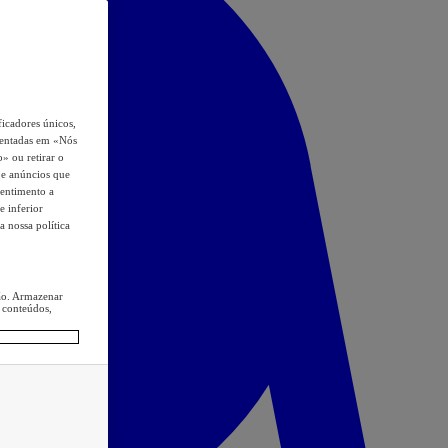
icadores únicos,
esentadas em «Nós
o» ou retirar o
s e anúncios que
sentimento a
e inferior
a nossa política
ção. Armazenar
 conteúdos,