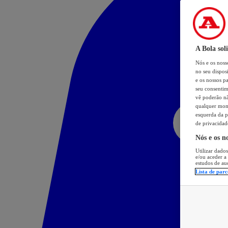
A Bola sol
Nós e os nos
no seu dispos
e os nossos pa
seu consentim
vê poderão não
qualquer mome
esquerda da p
de privacidad
Nós e os n
Utilizar dados
e/ou aceder a
estudos de au
Lista de parc