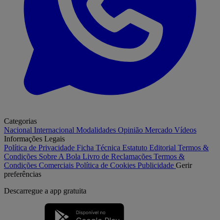
Categorias
Nacional
Internacional
Modalidades
Opinião
Mercado
Vídeos
Informações Legais
Política de Privacidade
Ficha Técnica
Estatuto Editorial
Termos &
Condições
Sobre A Bola
Livro de Reclamações
Termos &
Condições Comerciais
Política de Cookies
Publicidade
Gerir
preferências
Descarregue a
app gratuita