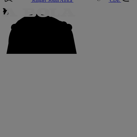
Ringier South Africa
CDE