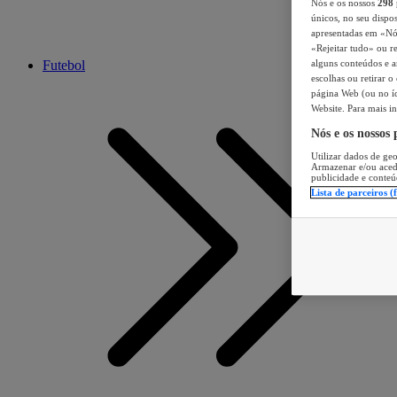
Nós e os nossos
298
únicos, no seu dispos
apresentadas em «Nós 
«Rejeitar tudo» ou re
Futebol
alguns conteúdos e an
escolhas ou retirar 
página Web (ou no íc
Website. Para mais in
Nós e os nossos
Utilizar dados de geo
Armazenar e/ou aced
publicidade e conteú
Lista de parceiros (