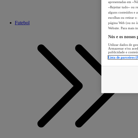
apresentadas em «Nós 
«Rejeitar tudo» ou re
alguns conteúdos e an
escolhas ou retirar 
Futebol
página Web (ou no íc
Website. Para mais in
Nós e os nossos
Utilizar dados de geo
Armazenar e/ou aced
publicidade e conteú
Lista de parceiros (