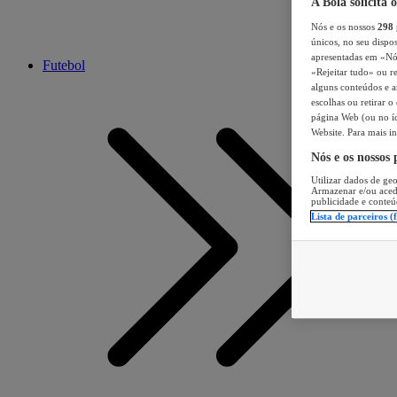
A Bola solicita 
Nós e os nossos
298
únicos, no seu dispos
apresentadas em «Nós 
Futebol
«Rejeitar tudo» ou re
alguns conteúdos e an
escolhas ou retirar 
página Web (ou no íc
Website. Para mais in
Nós e os nossos
Utilizar dados de geo
Armazenar e/ou aced
publicidade e conteú
Lista de parceiros (