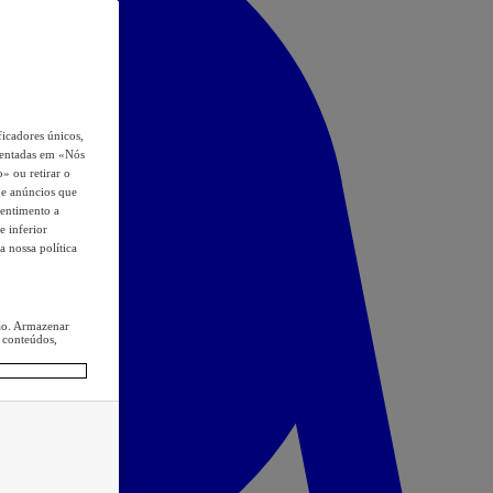
icadores únicos,
esentadas em «Nós
o» ou retirar o
s e anúncios que
sentimento a
e inferior
a nossa política
ção. Armazenar
 conteúdos,