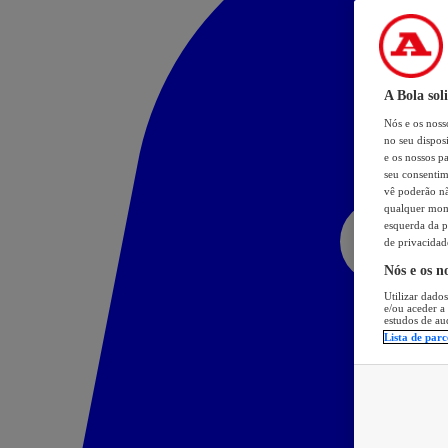
A Bola sol
Nós e os nos
no seu dispos
e os nossos pa
seu consentim
vê poderão não
qualquer mome
esquerda da p
de privacidad
Nós e os n
Utilizar dados
e/ou aceder a
estudos de au
Lista de parc