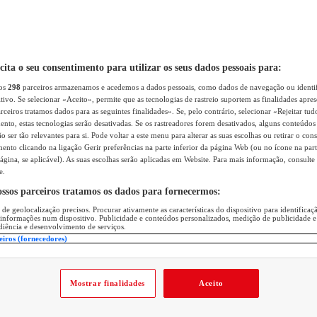
icita o seu consentimento para utilizar os seus dados pessoais para:
sos
298
parceiros armazenamos e acedemos a dados pessoais, como dados de navegação ou identif
itivo. Se selecionar «Aceito», permite que as tecnologias de rastreio suportem as finalidades apr
rceiros tratamos dados para as seguintes finalidades». Se, pelo contrário, selecionar «Rejeitar tud
ento, estas tecnologias serão desativadas. Se os rastreadores forem desativados, alguns conteúdo
 ser tão relevantes para si. Pode voltar a este menu para alterar as suas escolhas ou retirar o con
nto clicando na ligação Gerir preferências na parte inferior da página Web (ou no ícone na part
ágina, se aplicável). As suas escolhas serão aplicadas em Website. Para mais informação, consulte 
e.
ossos parceiros tratamos os dados para fornecermos:
 de geolocalização precisos. Procurar ativamente as características do dispositivo para identifica
 informações num dispositivo. Publicidade e conteúdos personalizados, medição de publicidade e
diência e desenvolvimento de serviços.
eiros (fornecedores)
Mostrar finalidades
Aceito