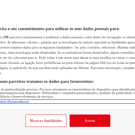
icita o seu consentimento para utilizar os seus dados pessoais para:
sos
298
parceiros armazenamos e acedemos a dados pessoais, como dados de navegação ou identif
itivo. Se selecionar «Aceito», permite que as tecnologias de rastreio suportem as finalidades apr
rceiros tratamos dados para as seguintes finalidades». Se, pelo contrário, selecionar «Rejeitar tud
ento, estas tecnologias serão desativadas. Se os rastreadores forem desativados, alguns conteúdo
 ser tão relevantes para si. Pode voltar a este menu para alterar as suas escolhas ou retirar o con
nto clicando na ligação Gerir preferências na parte inferior da página Web (ou no ícone na part
ágina, se aplicável). As suas escolhas serão aplicadas em Website. Para mais informação, consulte 
e.
ossos parceiros tratamos os dados para fornecermos:
 de geolocalização precisos. Procurar ativamente as características do dispositivo para identifica
 informações num dispositivo. Publicidade e conteúdos personalizados, medição de publicidade e
diência e desenvolvimento de serviços.
eiros (fornecedores)
Mostrar finalidades
Aceito