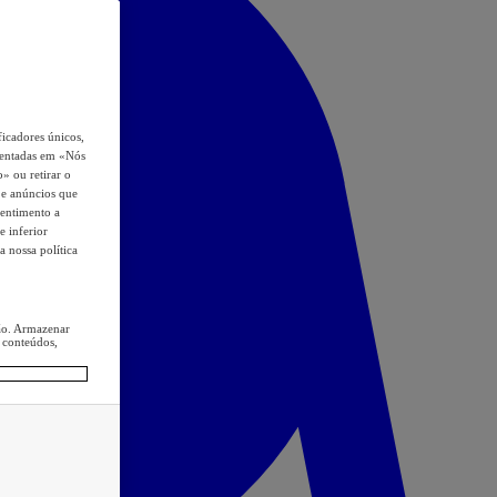
icadores únicos,
esentadas em «Nós
o» ou retirar o
s e anúncios que
sentimento a
e inferior
a nossa política
ção. Armazenar
 conteúdos,