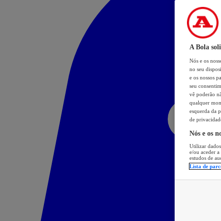
A Bola sol
Nós e os nos
no seu dispos
e os nossos pa
seu consentim
vê poderão não
qualquer mome
esquerda da p
de privacidad
Nós e os n
Utilizar dados
e/ou aceder a
estudos de au
Lista de parc