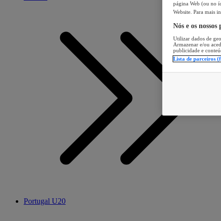
página Web (ou no íc
Website. Para mais in
Nós e os nossos
Utilizar dados de geo
Armazenar e/ou aced
publicidade e conteú
Lista de parceiros (
Portugal U20