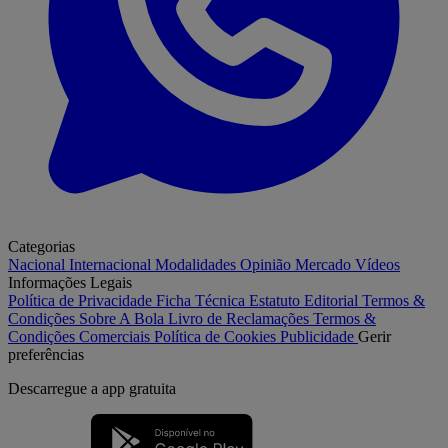
Categorias
Nacional
Internacional
Modalidades
Opinião
Mercado
Vídeos
Informações Legais
Política de Privacidade
Ficha Técnica
Estatuto Editorial
Termos &
Condições
Sobre A Bola
Livro de Reclamações
Termos &
Condições Comerciais
Política de Cookies
Publicidade
Gerir
preferências
Descarregue a
app gratuita