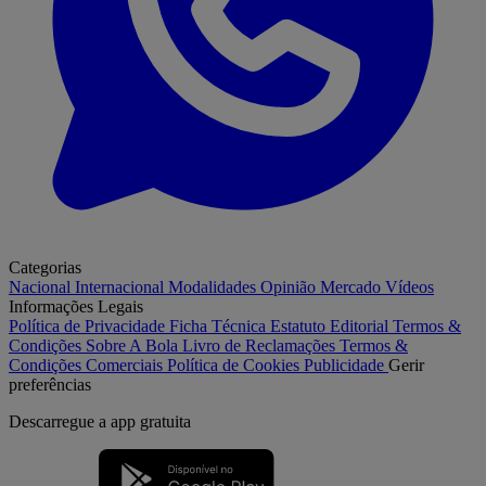
Categorias
Nacional
Internacional
Modalidades
Opinião
Mercado
Vídeos
Informações Legais
Política de Privacidade
Ficha Técnica
Estatuto Editorial
Termos &
Condições
Sobre A Bola
Livro de Reclamações
Termos &
Condições Comerciais
Política de Cookies
Publicidade
Gerir
preferências
Descarregue a
app gratuita