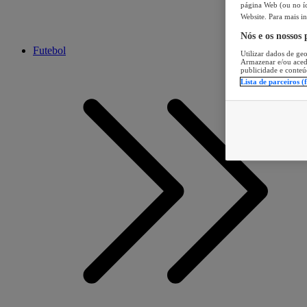
página Web (ou no íc
Website. Para mais in
Nós e os nossos
Futebol
Utilizar dados de geo
Armazenar e/ou aced
publicidade e conteú
Lista de parceiros (