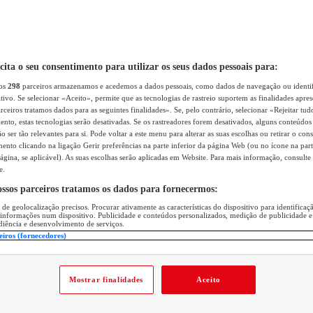
icita o seu consentimento para utilizar os seus dados pessoais para:
sos
298
parceiros armazenamos e acedemos a dados pessoais, como dados de navegação ou identif
itivo. Se selecionar «Aceito», permite que as tecnologias de rastreio suportem as finalidades apr
rceiros tratamos dados para as seguintes finalidades». Se, pelo contrário, selecionar «Rejeitar tud
ento, estas tecnologias serão desativadas. Se os rastreadores forem desativados, alguns conteúdo
 ser tão relevantes para si. Pode voltar a este menu para alterar as suas escolhas ou retirar o con
nto clicando na ligação Gerir preferências na parte inferior da página Web (ou no ícone na part
ágina, se aplicável). As suas escolhas serão aplicadas em Website. Para mais informação, consulte 
e.
ossos parceiros tratamos os dados para fornecermos:
 de geolocalização precisos. Procurar ativamente as características do dispositivo para identifica
 informações num dispositivo. Publicidade e conteúdos personalizados, medição de publicidade e
diência e desenvolvimento de serviços.
eiros (fornecedores)
Mostrar finalidades
Aceito