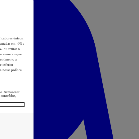
icadores únicos,
esentadas em «Nós
o» ou retirar o
s e anúncios que
sentimento a
e inferior
a nossa política
ção. Armazenar
 conteúdos,