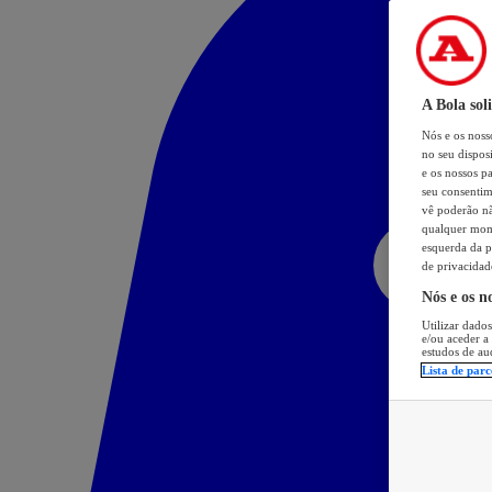
A Bola sol
Nós e os nos
no seu dispos
e os nossos pa
seu consentim
vê poderão não
qualquer mome
esquerda da p
de privacidad
Nós e os n
Utilizar dados
e/ou aceder a
estudos de au
Lista de parc