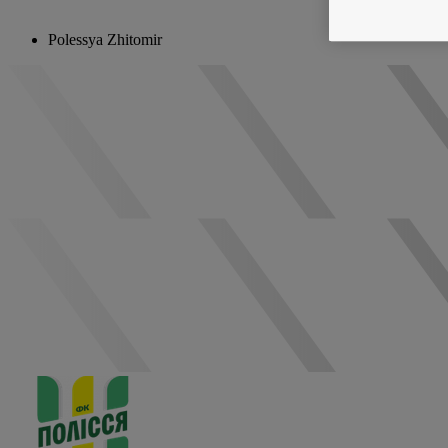
Polessya Zhitomir