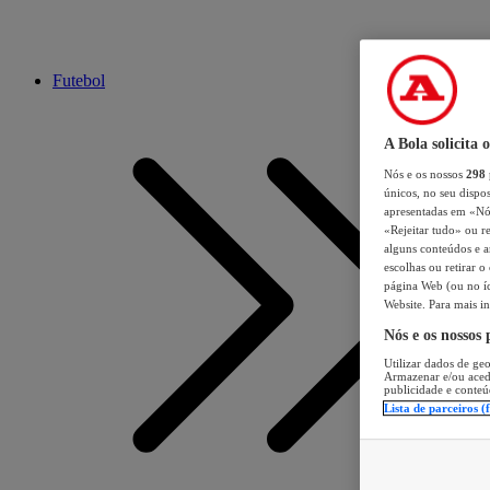
Futebol
A Bola solicita 
Nós e os nossos
298
únicos, no seu dispos
apresentadas em «Nós 
«Rejeitar tudo» ou re
alguns conteúdos e an
escolhas ou retirar 
página Web (ou no íc
Website. Para mais in
Nós e os nossos
Utilizar dados de geo
Armazenar e/ou aced
publicidade e conteú
Lista de parceiros (