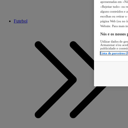
apresentadas em «Nós 
«Rejeitar tudo» ou re
alguns conteúdos e an
escolhas ou retirar 
Futebol
página Web (ou no íc
Website. Para mais in
Nós e os nossos
Utilizar dados de geo
Armazenar e/ou aced
publicidade e conteú
Lista de parceiros (