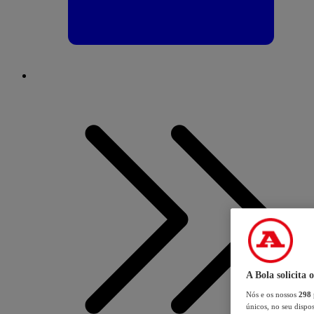
A Bola solicita 
Nós e os nossos
298
únicos, no seu dispos