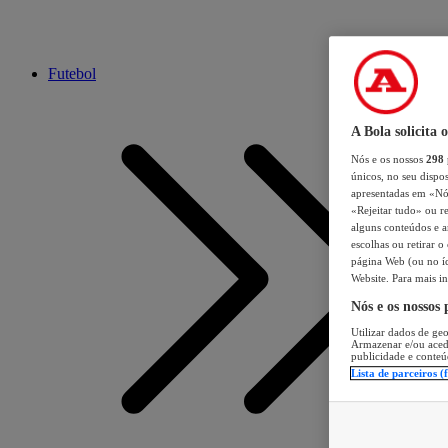
Futebol
A Bola solicita 
Nós e os nossos
298
únicos, no seu dispos
apresentadas em «Nós 
«Rejeitar tudo» ou re
alguns conteúdos e an
escolhas ou retirar 
página Web (ou no íc
Website. Para mais in
Nós e os nossos
Utilizar dados de geo
Armazenar e/ou aced
publicidade e conteú
Lista de parceiros (