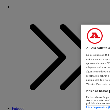
A Bola solicita 
Nós e os nossos
298
únicos, no seu dispos
apresentadas em «Nós 
«Rejeitar tudo» ou re
alguns conteúdos e an
escolhas ou retirar 
página Web (ou no íc
Website. Para mais in
Nós e os nossos
Utilizar dados de geo
Armazenar e/ou aced
publicidade e conteú
Lista de parceiros (
Futebol