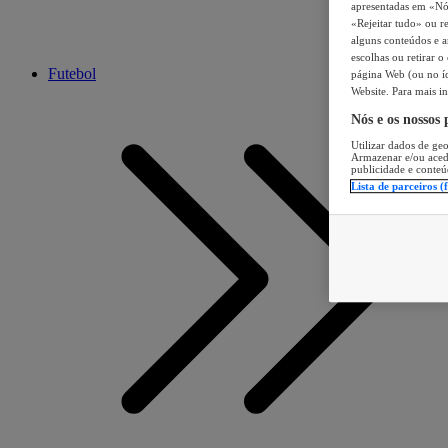
apresentadas em «Nós 
«Rejeitar tudo» ou re
alguns conteúdos e an
escolhas ou retirar 
Futebol
página Web (ou no íc
Website. Para mais in
Nós e os nossos
Utilizar dados de geo
Armazenar e/ou aced
publicidade e conteú
Lista de parceiros (