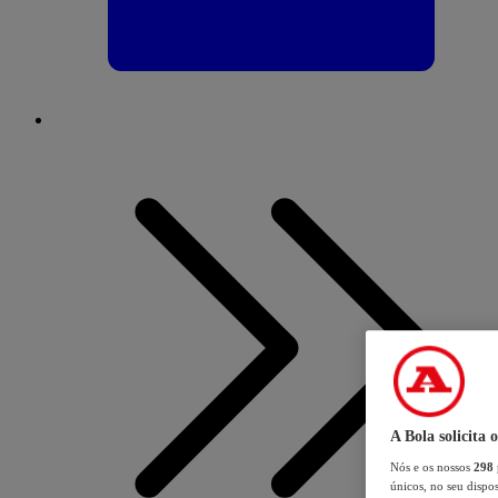
A Bola solicita 
Nós e os nossos
298
únicos, no seu dispos