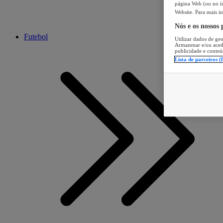
página Web (ou no íc
Website. Para mais in
Nós e os nossos
Futebol
Utilizar dados de geo
Armazenar e/ou aced
publicidade e conteú
Lista de parceiros (