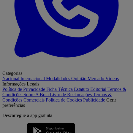
Categorias
Nacional
Internacional
Modalidades
Opinião
Mercado
Vídeos
Informações Legais
Política de Privacidade
Ficha Técnica
Estatuto Editorial
Termos &
Condições
Sobre A Bola
Livro de Reclamações
Termos &
Condições Comerciais
Política de Cookies
Publicidade
Gerir
preferências
Descarregue a
app gratuita