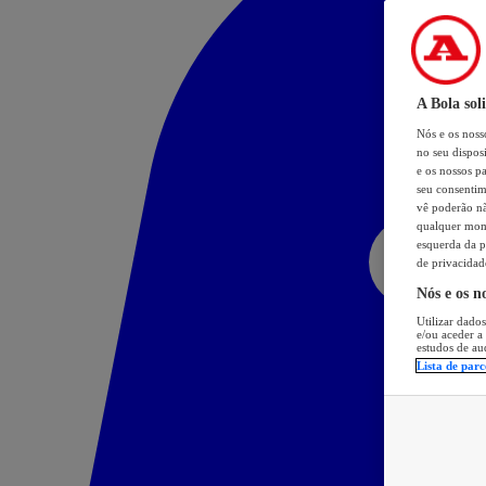
A Bola sol
Nós e os nos
no seu dispos
e os nossos pa
seu consentim
vê poderão não
qualquer mome
esquerda da p
de privacidad
Nós e os n
Utilizar dados
e/ou aceder a
estudos de au
Lista de parc