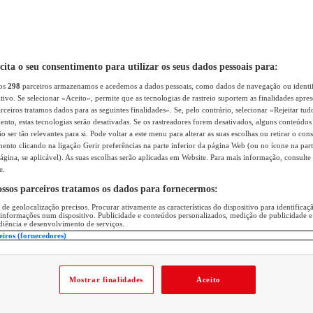
icita o seu consentimento para utilizar os seus dados pessoais para:
sos
298
parceiros armazenamos e acedemos a dados pessoais, como dados de navegação ou identif
itivo. Se selecionar «Aceito», permite que as tecnologias de rastreio suportem as finalidades apr
rceiros tratamos dados para as seguintes finalidades». Se, pelo contrário, selecionar «Rejeitar tud
ento, estas tecnologias serão desativadas. Se os rastreadores forem desativados, alguns conteúdo
 ser tão relevantes para si. Pode voltar a este menu para alterar as suas escolhas ou retirar o con
nto clicando na ligação Gerir preferências na parte inferior da página Web (ou no ícone na part
ágina, se aplicável). As suas escolhas serão aplicadas em Website. Para mais informação, consulte 
e.
ossos parceiros tratamos os dados para fornecermos:
 de geolocalização precisos. Procurar ativamente as características do dispositivo para identifica
 informações num dispositivo. Publicidade e conteúdos personalizados, medição de publicidade e
diência e desenvolvimento de serviços.
eiros (fornecedores)
Mostrar finalidades
Aceito