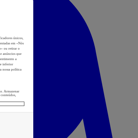
icadores únicos,
esentadas em «Nós
o» ou retirar o
s e anúncios que
sentimento a
e inferior
a nossa política
ção. Armazenar
 conteúdos,