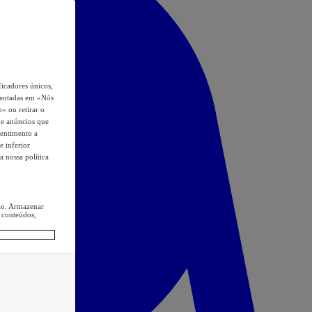
icadores únicos,
esentadas em «Nós
o» ou retirar o
s e anúncios que
sentimento a
e inferior
a nossa política
ção. Armazenar
 conteúdos,