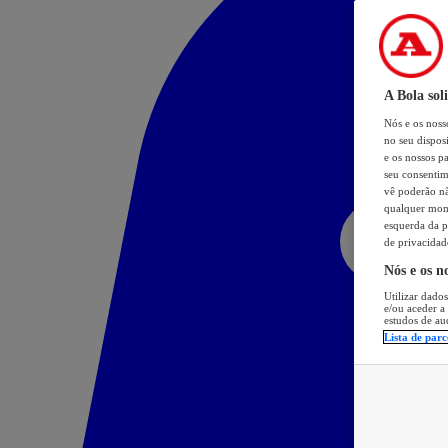
A Bola sol
Nós e os nos
no seu dispos
e os nossos pa
seu consentim
vê poderão não
qualquer mome
esquerda da p
de privacidad
Nós e os n
Utilizar dados
e/ou aceder a
estudos de au
Lista de parc