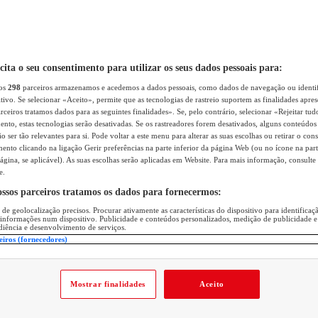
icita o seu consentimento para utilizar os seus dados pessoais para:
sos
298
parceiros armazenamos e acedemos a dados pessoais, como dados de navegação ou identif
itivo. Se selecionar «Aceito», permite que as tecnologias de rastreio suportem as finalidades apr
rceiros tratamos dados para as seguintes finalidades». Se, pelo contrário, selecionar «Rejeitar tud
ento, estas tecnologias serão desativadas. Se os rastreadores forem desativados, alguns conteúdo
 ser tão relevantes para si. Pode voltar a este menu para alterar as suas escolhas ou retirar o con
nto clicando na ligação Gerir preferências na parte inferior da página Web (ou no ícone na part
ágina, se aplicável). As suas escolhas serão aplicadas em Website. Para mais informação, consulte 
e.
ossos parceiros tratamos os dados para fornecermos:
 de geolocalização precisos. Procurar ativamente as características do dispositivo para identifica
 informações num dispositivo. Publicidade e conteúdos personalizados, medição de publicidade e
diência e desenvolvimento de serviços.
eiros (fornecedores)
Mostrar finalidades
Aceito