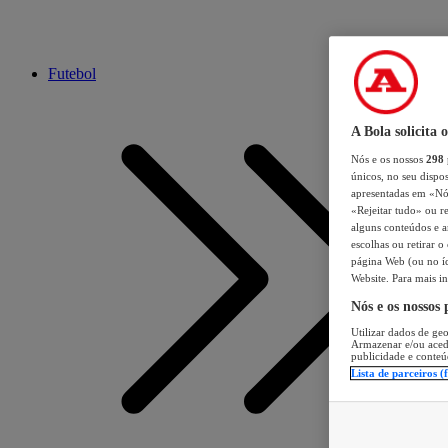
Futebol
A Bola solicita 
Nós e os nossos
298
únicos, no seu dispos
apresentadas em «Nós 
«Rejeitar tudo» ou re
alguns conteúdos e an
escolhas ou retirar 
página Web (ou no íc
Website. Para mais in
Nós e os nossos
Utilizar dados de geo
Armazenar e/ou aced
publicidade e conteú
Lista de parceiros (