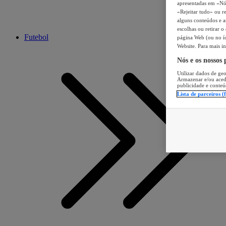
apresentadas em «Nós 
«Rejeitar tudo» ou re
alguns conteúdos e an
escolhas ou retirar 
Futebol
página Web (ou no íc
Website. Para mais in
Nós e os nossos
Utilizar dados de geo
Armazenar e/ou aced
publicidade e conteú
Lista de parceiros (