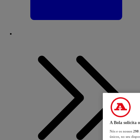
A Bola solicita 
Nós e os nossos
298
únicos, no seu dispos