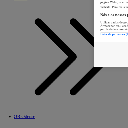
página Web (ou no íc
Website. Para mais in
Nós e os nossos
Utilizar dados de geo
Armazenar e/ou aced
publicidade e conteú
Lista de parceiros (
OB Odense