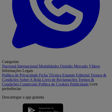
Categorias
Nacional
Internacional
Modalidades
Opinião
Mercado
Vídeos
Informações Legais
Política de Privacidade
Ficha Técnica
Estatuto Editorial
Termos &
Condições
Sobre A Bola
Livro de Reclamações
Termos &
Condições Comerciais
Política de Cookies
Publicidade
Gerir
preferências
Descarregue a
app gratuita