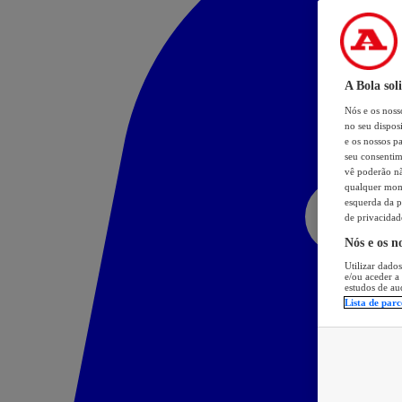
A Bola sol
Nós e os nos
no seu dispos
e os nossos pa
seu consentim
vê poderão não
qualquer mome
esquerda da p
de privacidad
Nós e os n
Utilizar dados
e/ou aceder a
estudos de au
Lista de parc