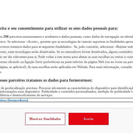
icita o seu consentimento para utilizar os seus dados pessoais para:
sos
298
parceiros armazenamos e acedemos a dados pessoais, como dados de navegação ou identif
itivo. Se selecionar «Aceito», permite que as tecnologias de rastreio suportem as finalidades apr
rceiros tratamos dados para as seguintes finalidades». Se, pelo contrário, selecionar «Rejeitar tud
ento, estas tecnologias serão desativadas. Se os rastreadores forem desativados, alguns conteúdo
 ser tão relevantes para si. Pode voltar a este menu para alterar as suas escolhas ou retirar o con
nto clicando na ligação Gerir preferências na parte inferior da página Web (ou no ícone na part
ágina, se aplicável). As suas escolhas serão aplicadas em Website. Para mais informação, consulte 
e.
ossos parceiros tratamos os dados para fornecermos:
 de geolocalização precisos. Procurar ativamente as características do dispositivo para identifica
 informações num dispositivo. Publicidade e conteúdos personalizados, medição de publicidade e
diência e desenvolvimento de serviços.
eiros (fornecedores)
Mostrar finalidades
Aceito