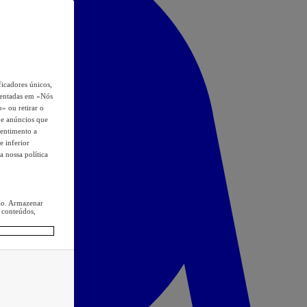
icadores únicos,
esentadas em «Nós
o» ou retirar o
s e anúncios que
sentimento a
e inferior
a nossa política
ção. Armazenar
 conteúdos,