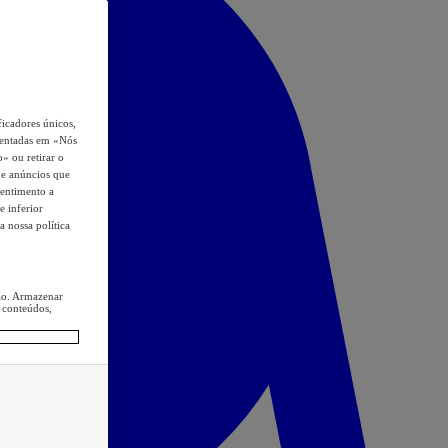
icadores únicos,
esentadas em «Nós
o» ou retirar o
s e anúncios que
sentimento a
e inferior
a nossa política
ção. Armazenar
 conteúdos,