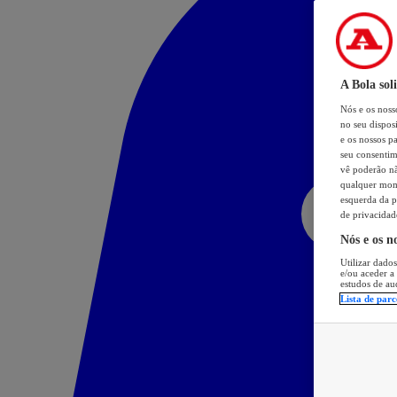
A Bola sol
Nós e os nos
no seu dispos
e os nossos pa
seu consentim
vê poderão não
qualquer mome
esquerda da p
de privacidad
Nós e os n
Utilizar dados
e/ou aceder a
estudos de au
Lista de parc