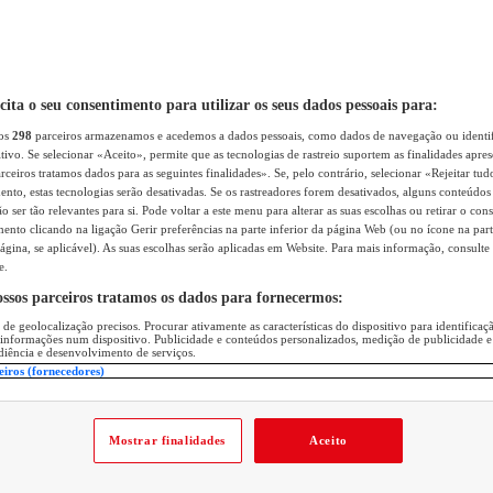
icita o seu consentimento para utilizar os seus dados pessoais para:
sos
298
parceiros armazenamos e acedemos a dados pessoais, como dados de navegação ou identif
itivo. Se selecionar «Aceito», permite que as tecnologias de rastreio suportem as finalidades apr
rceiros tratamos dados para as seguintes finalidades». Se, pelo contrário, selecionar «Rejeitar tud
ento, estas tecnologias serão desativadas. Se os rastreadores forem desativados, alguns conteúdo
 ser tão relevantes para si. Pode voltar a este menu para alterar as suas escolhas ou retirar o con
nto clicando na ligação Gerir preferências na parte inferior da página Web (ou no ícone na part
ágina, se aplicável). As suas escolhas serão aplicadas em Website. Para mais informação, consulte 
e.
ossos parceiros tratamos os dados para fornecermos:
 de geolocalização precisos. Procurar ativamente as características do dispositivo para identifica
 informações num dispositivo. Publicidade e conteúdos personalizados, medição de publicidade e
diência e desenvolvimento de serviços.
eiros (fornecedores)
Mostrar finalidades
Aceito