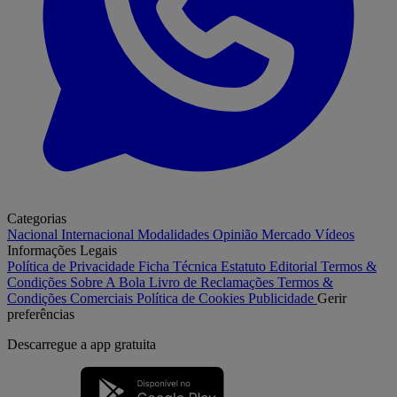
Categorias
Nacional
Internacional
Modalidades
Opinião
Mercado
Vídeos
Informações Legais
Política de Privacidade
Ficha Técnica
Estatuto Editorial
Termos &
Condições
Sobre A Bola
Livro de Reclamações
Termos &
Condições Comerciais
Política de Cookies
Publicidade
Gerir
preferências
Descarregue a
app gratuita