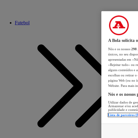
Futebol
A Bola solicita 
Nós e os nossos
298
únicos, no seu dispos
apresentadas em «Nós 
«Rejeitar tudo» ou re
alguns conteúdos e an
escolhas ou retirar 
página Web (ou no íc
Website. Para mais in
Nós e os nossos
Utilizar dados de geo
Armazenar e/ou aced
publicidade e conteú
Lista de parceiros (