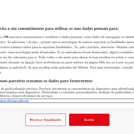
icita o seu consentimento para utilizar os seus dados pessoais para:
sos
298
parceiros armazenamos e acedemos a dados pessoais, como dados de navegação ou identif
itivo. Se selecionar «Aceito», permite que as tecnologias de rastreio suportem as finalidades apr
rceiros tratamos dados para as seguintes finalidades». Se, pelo contrário, selecionar «Rejeitar tud
ento, estas tecnologias serão desativadas. Se os rastreadores forem desativados, alguns conteúdo
 ser tão relevantes para si. Pode voltar a este menu para alterar as suas escolhas ou retirar o con
nto clicando na ligação Gerir preferências na parte inferior da página Web (ou no ícone na part
ágina, se aplicável). As suas escolhas serão aplicadas em Website. Para mais informação, consulte 
e.
ossos parceiros tratamos os dados para fornecermos:
 de geolocalização precisos. Procurar ativamente as características do dispositivo para identifica
 informações num dispositivo. Publicidade e conteúdos personalizados, medição de publicidade e
diência e desenvolvimento de serviços.
eiros (fornecedores)
Mostrar finalidades
Aceito