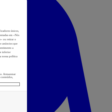
icadores únicos,
esentadas em «Nós
o» ou retirar o
s e anúncios que
sentimento a
e inferior
a nossa política
ção. Armazenar
 conteúdos,