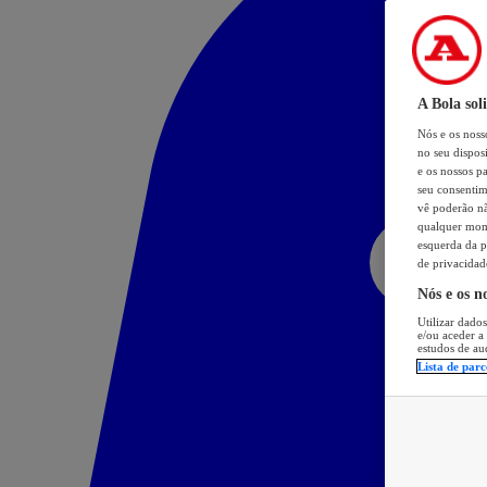
A Bola sol
Nós e os nos
no seu dispos
e os nossos pa
seu consentim
vê poderão não
qualquer mome
esquerda da p
de privacidad
Nós e os n
Utilizar dados
e/ou aceder a
estudos de au
Lista de parc