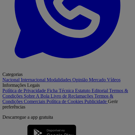
Categorias
Nacional
Internacional
Modalidades
Opinião
Mercado
Vídeos
Informações Legais
Política de Privacidade
Ficha Técnica
Estatuto Editorial
Termos &
Condições
Sobre A Bola
Livro de Reclamações
Termos &
Condições Comerciais
Política de Cookies
Publicidade
Gerir
preferências
Descarregue a
app gratuita