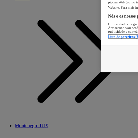
página Web (ou no íc
Website. Para mais in
Nós e os nossos
Utilizar dados de geo
Armazenar e/ou aced
publicidade e conteú
Lista de parceiros (
Montenegro U19