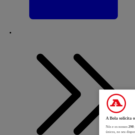
A Bola solicita 
Nós e os nossos
298
únicos, no seu dispos