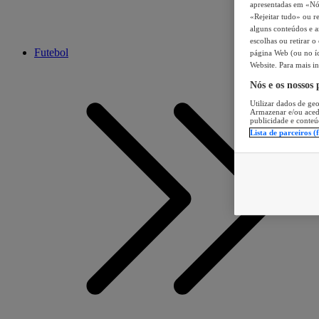
apresentadas em «Nós 
«Rejeitar tudo» ou re
alguns conteúdos e an
escolhas ou retirar 
Futebol
página Web (ou no íc
Website. Para mais in
Nós e os nossos
Utilizar dados de geo
Armazenar e/ou aced
publicidade e conteú
Lista de parceiros (