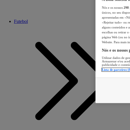
Nós e os nossos
298
únicos, no seu dispos
apresentadas em «Nós 
Futebol
«Rejeitar tudo» ou re
alguns conteúdos e an
escolhas ou retirar 
página Web (ou no íc
Website. Para mais in
Nós e os nossos
Utilizar dados de geo
Armazenar e/ou aced
publicidade e conteú
Lista de parceiros (