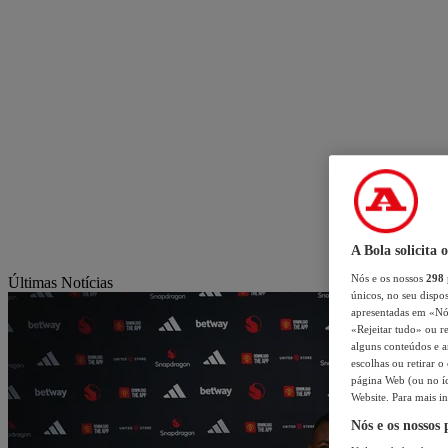
A Bola solicita 
Nós e os nossos
298
Últimas Notícias
únicos, no seu dispos
apresentadas em «Nós 
«Rejeitar tudo» ou re
alguns conteúdos e an
escolhas ou retirar 
página Web (ou no íc
Website. Para mais in
Nós e os nossos