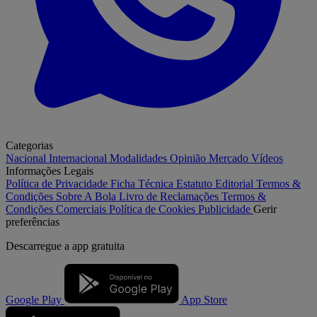
Categorias
Nacional
Internacional
Modalidades
Opinião
Mercado
Vídeos
Informações Legais
Política de Privacidade
Ficha Técnica
Estatuto Editorial
Termos &
Condições
Sobre A Bola
Livro de Reclamações
Termos &
Condições Comerciais
Política de Cookies
Publicidade
Gerir
preferências
Descarregue a
app gratuita
Google Play
App Store