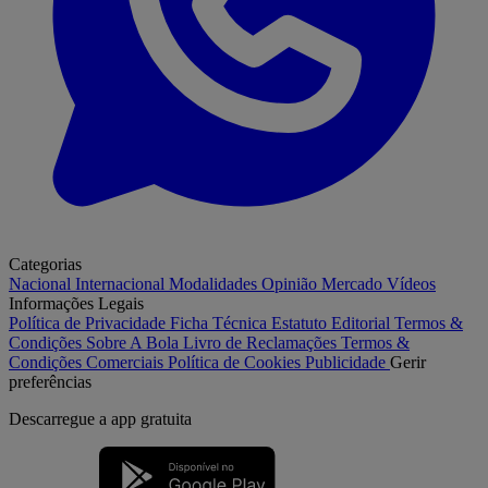
Categorias
Nacional
Internacional
Modalidades
Opinião
Mercado
Vídeos
Informações Legais
Política de Privacidade
Ficha Técnica
Estatuto Editorial
Termos &
Condições
Sobre A Bola
Livro de Reclamações
Termos &
Condições Comerciais
Política de Cookies
Publicidade
Gerir
preferências
Descarregue a
app gratuita