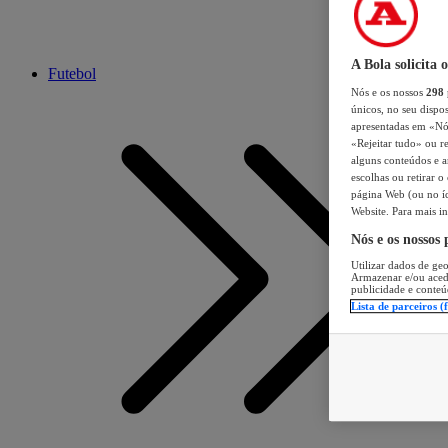
A Bola solicita 
Futebol
Nós e os nossos
298
únicos, no seu dispos
apresentadas em «Nós 
«Rejeitar tudo» ou re
alguns conteúdos e an
escolhas ou retirar 
página Web (ou no íc
Website. Para mais in
Nós e os nossos
Utilizar dados de geo
Armazenar e/ou aced
publicidade e conteú
Lista de parceiros (