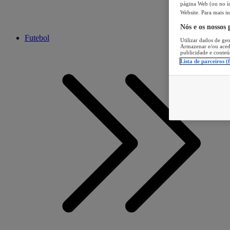
página Web (ou no íc
Website. Para mais in
Nós e os nossos
Futebol
Utilizar dados de geo
Armazenar e/ou aced
publicidade e conteú
Lista de parceiros (