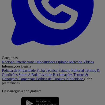
Categorias
Nacional
Internacional
Modalidades
Opinião
Mercado
Vídeos
Informações Legais
Política de Privacidade
Ficha Técnica
Estatuto Editorial
Termos &
Condições
Sobre A Bola
Livro de Reclamações
Termos &
Condições Comerciais
Política de Cookies
Publicidade
Gerir
preferências
Descarregue a
app gratuita