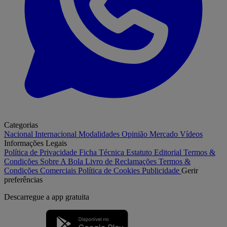
Categorias
Nacional
Internacional
Modalidades
Opinião
Mercado
Vídeos
Informações Legais
Política de Privacidade
Ficha Técnica
Estatuto Editorial
Termos &
Condições
Sobre A Bola
Livro de Reclamações
Termos &
Condições Comerciais
Política de Cookies
Publicidade
Gerir
preferências
Descarregue a
app gratuita