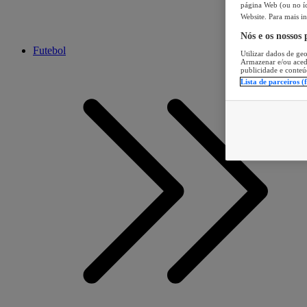
página Web (ou no íc
Website. Para mais in
Nós e os nossos
Futebol
Utilizar dados de geo
Armazenar e/ou aced
publicidade e conteú
Lista de parceiros (