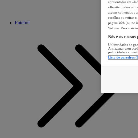
apresentadas em «Nós 
«Rejeitar tudo» ou re
alguns conteúdos e an
escolhas ou retirar 
Futebol
página Web (ou no íc
Website. Para mais in
Nós e os nossos
Utilizar dados de geo
Armazenar e/ou aced
publicidade e conteú
Lista de parceiros (