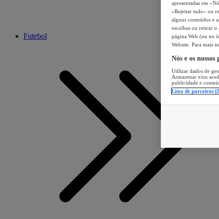
apresentadas em «Nós 
«Rejeitar tudo» ou re
alguns conteúdos e an
escolhas ou retirar 
Futebol
página Web (ou no íc
Website. Para mais in
Nós e os nossos
Utilizar dados de geo
Armazenar e/ou aced
publicidade e conteú
Lista de parceiros (