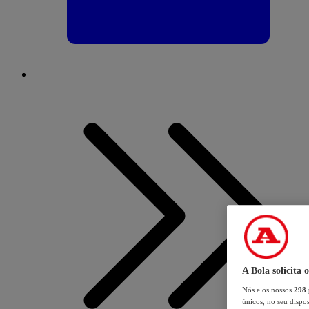
A Bola solicita 
Nós e os nossos
298
únicos, no seu dispos