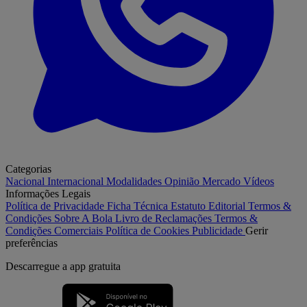
Categorias
Nacional
Internacional
Modalidades
Opinião
Mercado
Vídeos
Informações Legais
Política de Privacidade
Ficha Técnica
Estatuto Editorial
Termos &
Condições
Sobre A Bola
Livro de Reclamações
Termos &
Condições Comerciais
Política de Cookies
Publicidade
Gerir
preferências
Descarregue a
app gratuita