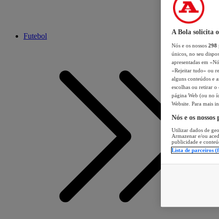
A Bola solicita 
Futebol
Nós e os nossos
298
únicos, no seu dispos
apresentadas em «Nós 
«Rejeitar tudo» ou re
alguns conteúdos e an
escolhas ou retirar 
página Web (ou no íc
Website. Para mais in
Nós e os nossos
Utilizar dados de geo
Armazenar e/ou aced
publicidade e conteú
Lista de parceiros (