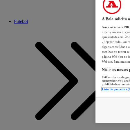
A Bola solicita 
Futebol
Nós e os nossos
298
únicos, no seu dispos
apresentadas em «Nós 
«Rejeitar tudo» ou re
alguns conteúdos e an
escolhas ou retirar 
página Web (ou no íc
Website. Para mais in
Nós e os nossos
Utilizar dados de geo
Armazenar e/ou aced
publicidade e conteú
Lista de parceiros (