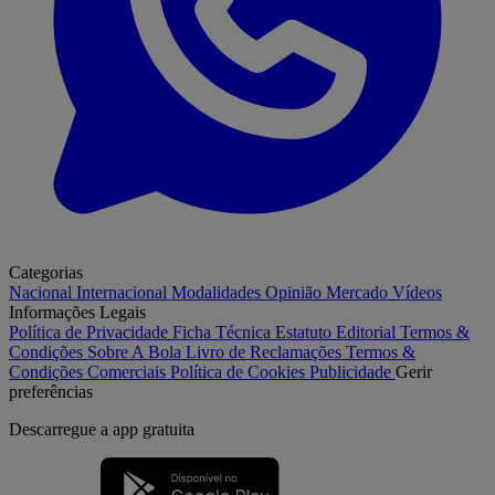
Categorias
Nacional
Internacional
Modalidades
Opinião
Mercado
Vídeos
Informações Legais
Política de Privacidade
Ficha Técnica
Estatuto Editorial
Termos &
Condições
Sobre A Bola
Livro de Reclamações
Termos &
Condições Comerciais
Política de Cookies
Publicidade
Gerir
preferências
Descarregue a
app gratuita